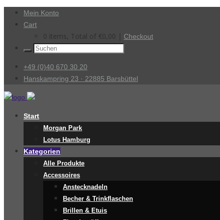
Mein Konto
Cart
0 items, Total of
€
0,00
|
Checkout
+49 (0)40 670 30 20
Hanskampring 23 · 22885 Barsbüttel
Start
Morgan Park
Lotus Hamburg
Kategorien
Alle Produkte
Accessoires
Anstecknadeln
Becher & Trinkflaschen
Brillen & Etuis