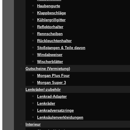
Haubengurte
Klappbeschläge
Kühlergrillgitter
Reflektorhalter
Rennscheiben
Rückleuchtenhalter
Stoßstangen & Teile davon
Windabweiser
Wischerblätter
Gutscheine (Vermietung)
Morgan Plus Four
Morgan Super 3
Lenkräder/-zubehör
Lenkrad-Adapter
Lenkräder
Lenkradversatzringe
Lenksäulenverkleidungen
Interieur