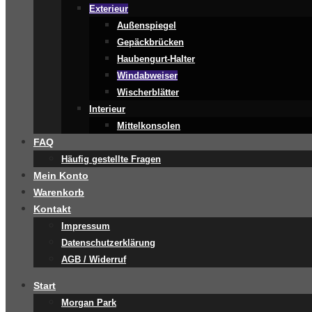
Exterieur
Außenspiegel
Gepäckbrücken
Haubengurt-Halter
Windabweiser
Wischerblätter
Interieur
Mittelkonsolen
FAQ
Häufig gestellte Fragen
Mein Konto
Warenkorb
Kontakt
Impressum
Datenschutzerklärung
AGB / Widerruf
Start
Morgan Park