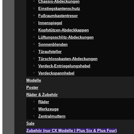
Chassis-Abdeckungen
Einstiegskantenschutz
Fußraumkastentresor
Innenspiegel
Kopfstützen-Abdeckkappen
Lüftungsschlitz-Abdeckungen
Sonnenblenden
Türaufsteller
Türschlosskasten-Abdeckungen
Verdeck-Entriegelungshebel
Verdeckspannhebel
Modelle
Poster
Räder & Zubehör
Räder
Werkzeuge
Zentralmuttern
Sale
Zubehör (nur CX Modelle | Plus Six & Plus Four)