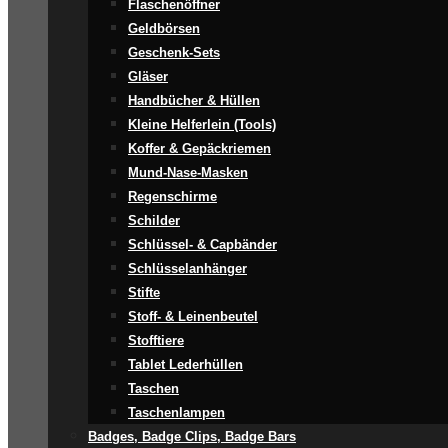
Flaschenöffner
Geldbörsen
Geschenk-Sets
Gläser
Handbücher & Hüllen
Kleine Helferlein (Tools)
Koffer & Gepäckriemen
Mund-Nase-Masken
Regenschirme
Schilder
Schlüssel- & Capbänder
Schlüsselanhänger
Stifte
Stoff- & Leinenbeutel
Stofftiere
Tablet Lederhüllen
Taschen
Taschenlampen
Badges, Badge Clips, Badge Bars