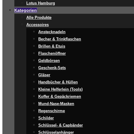
Lotus Hamburg
Kategorien
Alle Produkte
Accessoires
Anstecknadeln
Becher & Trinkflaschen
Brillen & Etuis
Flaschenöffner
Geldbörsen
Geschenk-Sets
Gläser
Handbücher & Hüllen
Kleine Helferlein (Tools)
Koffer & Gepäckriemen
Mund-Nase-Masken
Regenschirme
Schilder
Schlüssel- & Capbänder
Schlüsselanhänger