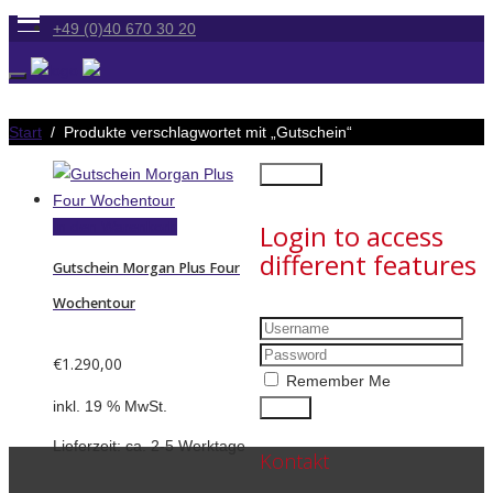
+49 (0)40 670 30 20
Start
/ Produkte verschlagwortet mit „Gutschein“
×
Close
Login to access
In den Warenkorb
different features
Gutschein Morgan Plus Four
Wochentour
€
1.290,00
Remember Me
inkl. 19 % MwSt.
Lieferzeit:
ca. 2-5 Werktage
Kontakt