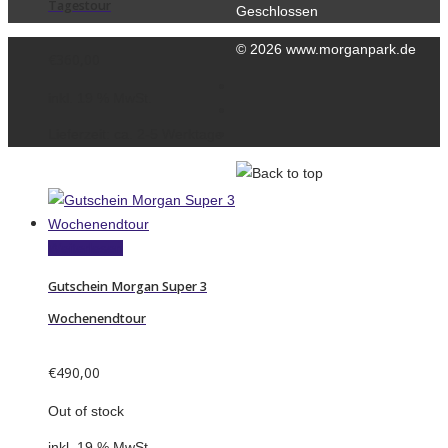
Tagestour
Geschlossen
© 2026 www.morganpark.de
€
360,00
Kontakt
inkl. 19 % MwSt.
Datenschutzerklärung
Lieferzeit:
ca. 2-5 Werktage
Impressum
Weiterlesen
Gutschein Morgan Super 3
Wochenendtour
€
490,00
Out of stock
inkl. 19 % MwSt.