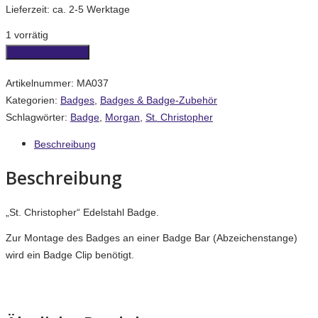
Lieferzeit:
ca. 2-5 Werktage
1 vorrätig
Badge
In den Warenkorb
"St.
Artikelnummer:
MA037
Christopher"
Kategorien:
Badges
,
Badges & Badge-Zubehör
Menge
Schlagwörter:
Badge
,
Morgan
,
St. Christopher
Beschreibung
Beschreibung
„St. Christopher“ Edelstahl Badge.
Zur Montage des Badges an einer Badge Bar (Abzeichenstange)
wird ein Badge Clip benötigt.