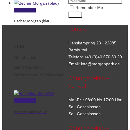
Remember Me
Weiterlesen
Becher Morgan (blau)
Kontakt
Hanskampring 23 · 22885
€
14,95
Barsbüttel
Telefon: +49 (0)40 670 30 20
Out of stock
Email: info@morganpark.de
inkl. 19 % MwSt.
Lieferzeit:
ca. 2-5 Werktage
Öffnungszeiten –
Verkauf
Mo.-Fr. : 08:00 bis 17:00 Uhr
Weiterlesen
Sa.: Geschlossen
Anstecknadel M3W
So.: Geschlossen
Öffnungszeiten –