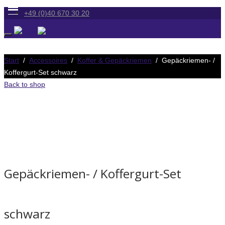
+49 (0)40 670 30 20
Start
/
Accessoires
/
Koffer & Gepäckriemen
/ Gepäckriemen- /
Koffergurt-Set schwarz
Back to shop
Gepäckriemen- / Koffergurt-Set
schwarz