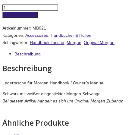
Handbook
Tasche
In den Warenkorb
Menge
Artikelnummer:
MB021
Kategorien:
Accessoires
,
Handbücher & Hüllen
Schlagwörter:
Handbook Tasche
,
Morgan
,
Original Morgan
Beschreibung
Beschreibung
Ledertasche für Morgan Handbook / Owner’s Manual.
Schwarz mit weißer eingestickter Morgan Schwinge.
Bei diesem Artikel handelt es sich um Original Morgan Zubehör.
Ähnliche Produkte