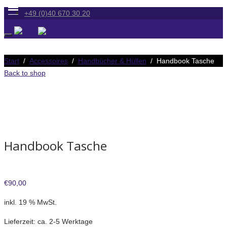
+49 (0)40 670 30 20
Start
/
Accessoires
/
Handbücher & Hüllen
/ Handbook Tasche
Back to shop
Handbook Tasche
€
90,00
inkl. 19 % MwSt.
Lieferzeit:
ca. 2-5 Werktage