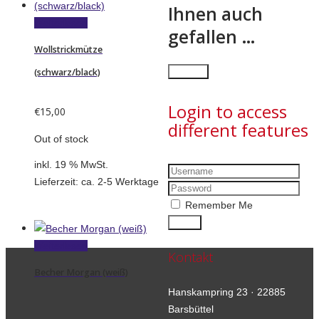
Ihnen auch
Weiterlesen
gefallen …
Wollstrickmütze
×
Close
(schwarz/black)
Login to access
€
15,00
different features
Out of stock
inkl. 19 % MwSt.
Lieferzeit:
ca. 2-5 Werktage
Remember Me
Weiterlesen
Kontakt
Becher Morgan (weiß)
Hanskampring 23 · 22885
Barsbüttel