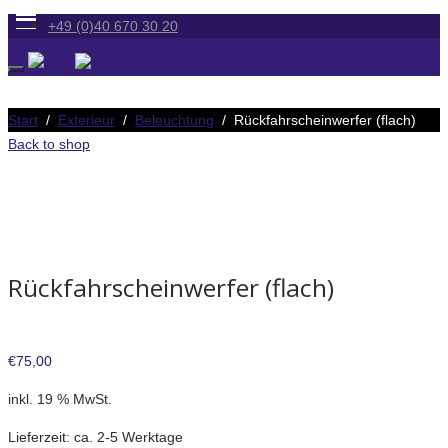
+49 (0)40 670 30 20
Start
/
Exterieur
/
Beleuchtung
/ Rückfahrscheinwerfer (flach)
Back to shop
Rückfahrscheinwerfer (flach)
€
75,00
inkl. 19 % MwSt.
Lieferzeit:
ca. 2-5 Werktage