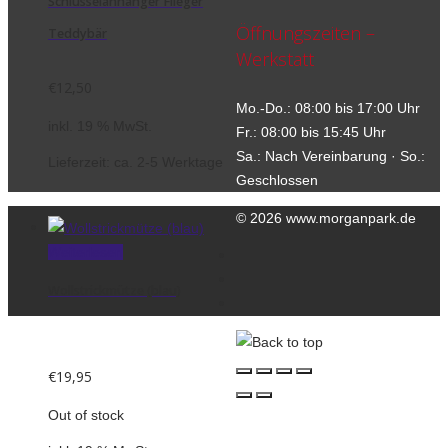
Schlüsselanhänger Flieger
Öffnungszeiten –
Teddybär
Werkstatt
€
12,50
Mo.-Do.: 08:00 bis 17:00 Uhr
inkl. 19 % MwSt.
Fr.: 08:00 bis 15:45 Uhr
Sa.: Nach Vereinbarung · So.:
Lieferzeit:
ca. 2-5 Werktage
Geschlossen
© 2026 www.morganpark.de
Weiterlesen
Kontakt
Datenschutzerklärung
Wollstrickmütze (blau)
Impressum
€
19,95
Out of stock