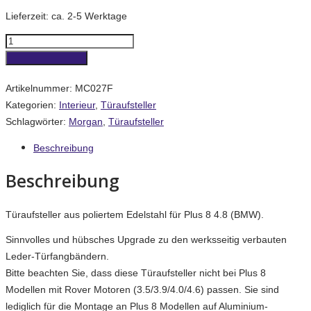
Lieferzeit:
ca. 2-5 Werktage
Türaufsteller
Plus
In den Warenkorb
8
Artikelnummer:
MC027F
4.8
Kategorien:
Interieur
,
Türaufsteller
(BMW)
Schlagwörter:
Morgan
,
Türaufsteller
Menge
Beschreibung
Beschreibung
Türaufsteller aus poliertem Edelstahl für Plus 8 4.8 (BMW).
Sinnvolles und hübsches Upgrade zu den werksseitig verbauten
Leder-Türfangbändern.
Bitte beachten Sie, dass diese Türaufsteller nicht bei Plus 8
Modellen mit Rover Motoren (3.5/3.9/4.0/4.6) passen. Sie sind
lediglich für die Montage an Plus 8 Modellen auf Aluminium-