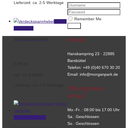
Lieferzeit:
ca. 2-5 Werktage
Remember Me
In den
Warenkorb
Kontakt
Verdeckspannhebel
Hanskampring 23 · 22885
Barsbüttel
€
189,95
Telefon: +49 (0)40 670 30 20
Email: info@morganpark.de
inkl. 19 % MwSt.
Lieferzeit:
ca. 2-5 Werktage
Öffnungszeiten –
Verkauf
Mo.-Fr. : 08:00 bis 17:00 Uhr
Sa.: Geschlossen
In den Warenkorb
So.: Geschlossen