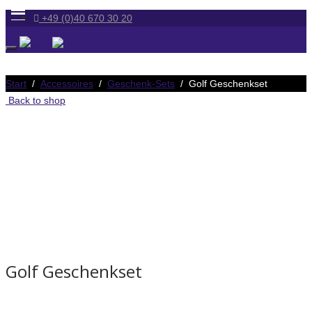
+49 (0)40 670 30 20
Start
/
Accessoires
/
Geschenk-Sets
/ Golf Geschenkset
Back to shop
Golf Geschenkset