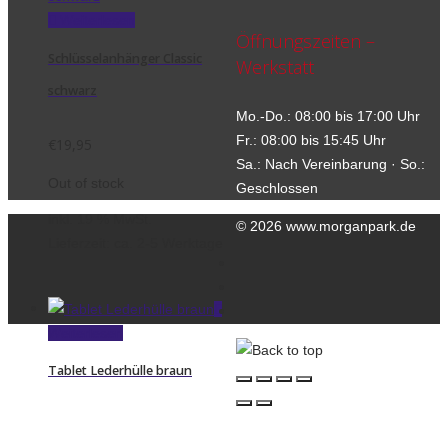
Weiterlesen
Öffnungszeiten –
Schlüsselanhänger Classic
Werkstatt
schwarz
Mo.-Do.: 08:00 bis 17:00 Uhr
Fr.: 08:00 bis 15:45 Uhr
€
19,95
Sa.: Nach Vereinbarung · So.:
Out of stock
Geschlossen
inkl. 19 % MwSt.
© 2026 www.morganpark.de
Lieferzeit:
ca. 2-5 Werktage
Kontakt
Datenschutzerklärung
Impressum
Weiterlesen
Tablet Lederhülle braun