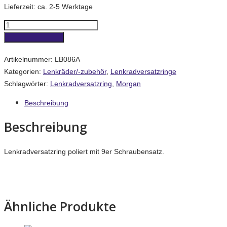
Lieferzeit:
ca. 2-5 Werktage
Lenkradversatzring
poliert
In den Warenkorb
Menge
Artikelnummer:
LB086A
Kategorien:
Lenkräder/-zubehör
,
Lenkradversatzringe
Schlagwörter:
Lenkradversatzring
,
Morgan
Beschreibung
Beschreibung
Lenkradversatzring poliert mit 9er Schraubensatz.
Ähnliche Produkte