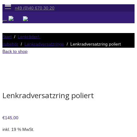
+49 (0)40 670 30 20
Start
/
Lenkräder/-
zubehör
/
Lenkradversatzringe
/ Lenkradversatzring poliert
Back to shop
Lenkradversatzring poliert
€
145,00
inkl. 19 % MwSt.