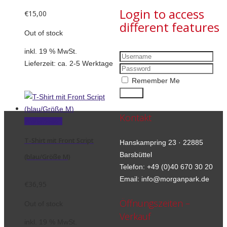
Login to access
€
15,00
different features
Out of stock
inkl. 19 % MwSt.
Lieferzeit:
ca. 2-5 Werktage
Remember Me
Kontakt
Weiterlesen
T-Shirt mit Front Script
Hanskampring 23 · 22885
Barsbüttel
(blau/Größe M)
Telefon: +49 (0)40 670 30 20
Email: info@morganpark.de
€
36,95
Öffnungszeiten –
Out of stock
Verkauf
inkl. 19 % MwSt.