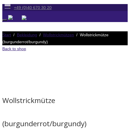
+49 (0)40 670 30 20
Start
/
Bekleidung
/
Wollstrickmützen
/ Wollstrickmütze
(burgunderrot/burgundy)
Back to shop
Wollstrickmütze
(burgunderrot/burgundy)