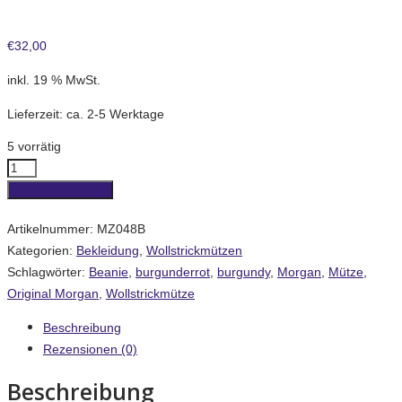
€
32,00
inkl. 19 % MwSt.
Lieferzeit:
ca. 2-5 Werktage
5 vorrätig
Wollstrickmütze
(burgunderrot/burgundy)
In den Warenkorb
Menge
Artikelnummer:
MZ048B
Kategorien:
Bekleidung
,
Wollstrickmützen
Schlagwörter:
Beanie
,
burgunderrot
,
burgundy
,
Morgan
,
Mütze
,
Original Morgan
,
Wollstrickmütze
Beschreibung
Rezensionen (0)
Beschreibung