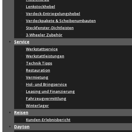
Lenkstockhebel
Verdeck-Entriegelungshebel
Verdeckpakete & Scheibenumbauten
Steckfenster-Dichtleisten
3-Wheeler Zubehör
Service
Werkstattservice
Werkstattleistungen
Technik Tipps
Restauration
Vermietung
Hol- und Bringservice
Leasing und Finanzierung
Fahrzeugvermittlung
Winterlager
Reisen
Kunden-Erlebnisbericht
Dayton