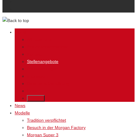
Datenschutzerklärung
Impressum
Home
Wir über uns
Ihre Ansprechpartner
Kontakt
Stellenangebote
Presseanfragen
Impressum
Datenschutzerklärung
Links
Back
News
Modelle
Tradition verpflichtet
Besuch in der Morgan Factory
Morgan Super 3