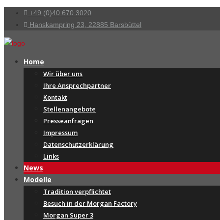
+49 (0)40 670 3020
Hanskampring 23, 22885 Barsbüttel
Home
Wir über uns
Ihre Ansprechpartner
Kontakt
Stellenangebote
Presseanfragen
Impressum
Datenschutzerklärung
Links
News
Modelle
Tradition verpflichtet
Besuch in der Morgan Factory
Morgan Super 3