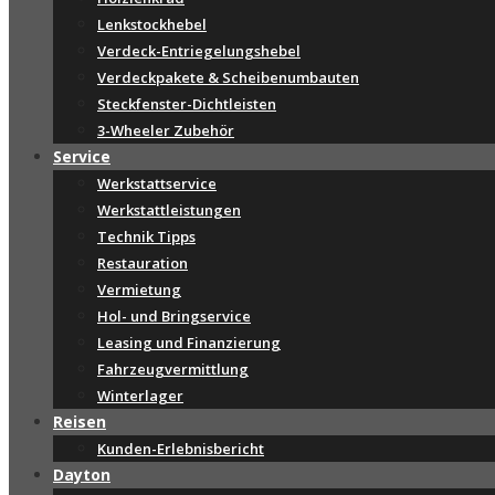
Lenkstockhebel
Verdeck-Entriegelungshebel
Verdeckpakete & Scheibenumbauten
Steckfenster-Dichtleisten
3-Wheeler Zubehör
Service
Werkstattservice
Werkstattleistungen
Technik Tipps
Restauration
Vermietung
Hol- und Bringservice
Leasing und Finanzierung
Fahrzeugvermittlung
Winterlager
Reisen
Kunden-Erlebnisbericht
Dayton