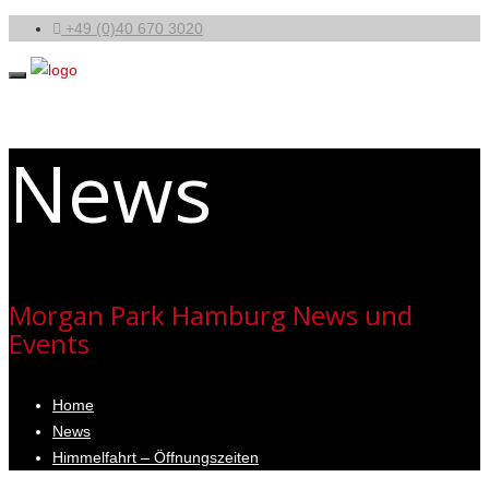
+49 (0)40 670 3020
News
Morgan Park Hamburg News und
Events
Home
News
Himmelfahrt – Öffnungszeiten