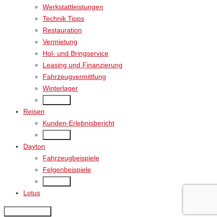
Werkstattleistungen
Technik Tipps
Restauration
Vermietung
Hol- und Bringservice
Leasing und Finanzierung
Fahrzeugvermittlung
Winterlager
Back
Reisen
Kunden-Erlebnisbericht
Back
Dayton
Fahrzeugbeispiele
Felgenbeispiele
Back
Lotus
× Close Panel