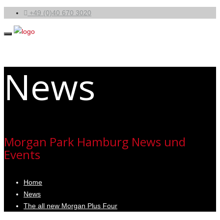
+49 (0)40 670 3020
News
Morgan Park Hamburg News und
Events
Home
News
The all new Morgan Plus Four